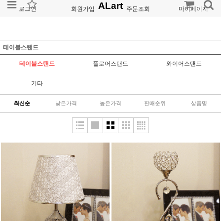
ALart
로그인
회원가입
주문조회
마이페이지
테이블스탠드
테이블스탠드
플로어스탠드
와이어스탠드
기타
최신순
낮은가격
높은가격
판매순위
상품명