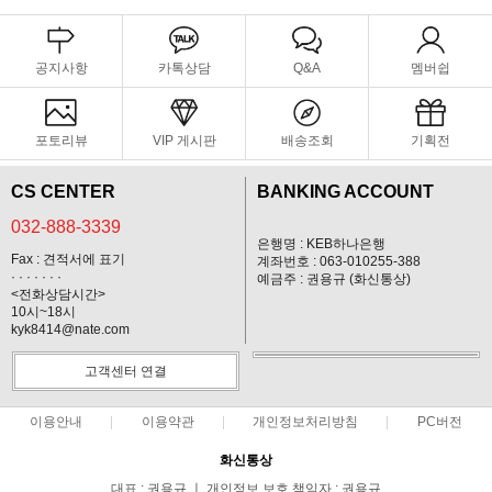
공지사항
카톡상담
Q&A
멤버쉽
포토리뷰
VIP 게시판
배송조회
기획전
CS CENTER
BANKING ACCOUNT
032-888-3339
은행명 : KEB하나은행
Fax : 견적서에 표기
계좌번호 : 063-010255-388
· · · · · · ·
예금주 : 권용규 (화신통상)
<전화상담시간>
10시~18시
kyk8414@nate.com
고객센터 연결
이용안내
이용약관
개인정보처리방침
PC버전
화신통상
대표 : 권용규 ㅣ 개인정보 보호 책임자 : 권용규