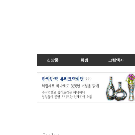
신상품
화병
그림액자
Total
3
ea