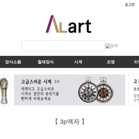
장식소품
철재장식
시계
조명
리
【 3p액자 】