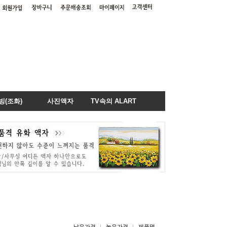
빙(조화)
사진액자
TV속의 ALART
낮은가격
높은가격
제품명