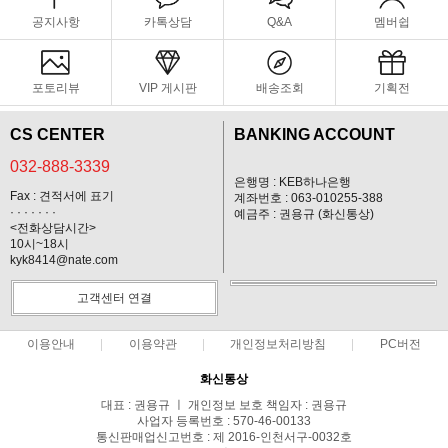
공지사항
카톡상담
Q&A
멤버쉽
포토리뷰
VIP 게시판
배송조회
기획전
CS CENTER
BANKING ACCOUNT
032-888-3339
은행명 : KEB하나은행
Fax : 견적서에 표기
계좌번호 : 063-010255-388
· · · · · · ·
예금주 : 권용규 (화신통상)
<전화상담시간>
10시~18시
kyk8414@nate.com
고객센터 연결
이용안내
이용약관
개인정보처리방침
PC버전
화신통상
대표 : 권용규 ㅣ 개인정보 보호 책임자 : 권용규
사업자 등록번호 : 570-46-00133
통신판매업신고번호 : 제 2016-인천서구-0032호