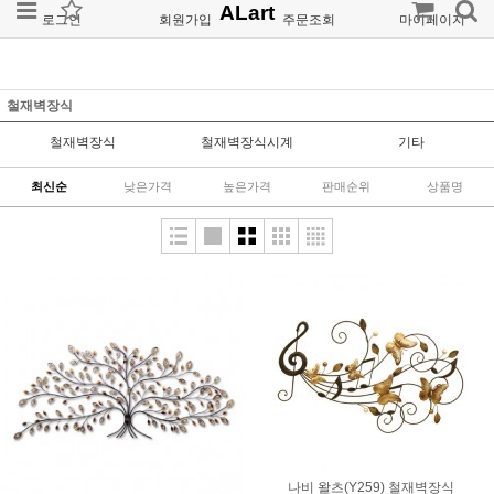
ALart
로그인
회원가입
주문조회
마이페이지
철재벽장식
철재벽장식
철재벽장식시계
기타
최신순
낮은가격
높은가격
판매순위
상품명
나비 왈츠(Y259) 철재벽장식