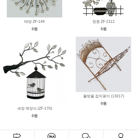
태양 ZF-149
정원 ZF-2112
0원
0원
물방울 잡지꽂이 (13017)
0원
새장 벽장식 (ZF-170)
0원