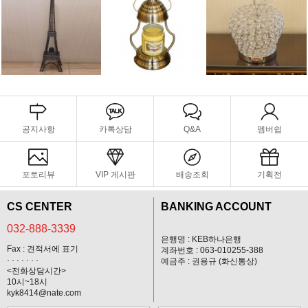
공지사항
카톡상담
Q&A
멤버쉽
포토리뷰
VIP 게시판
배송조회
기획전
CS CENTER
BANKING ACCOUNT
032-888-3339
은행명 : KEB하나은행
Fax : 견적서에 표기
계좌번호 : 063-010255-388
· · · · · · ·
예금주 : 권용규 (화신통상)
<전화상담시간>
10시~18시
kyk8414@nate.com