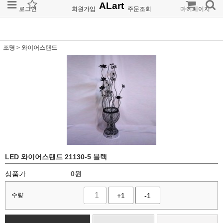
ALart
로그인
회원가입
주문조회
마이페이지
조명
>
와이어스탠드
LED 와이어스탠드 21130-5 블랙
상품가
0
원
수량
+1
-1