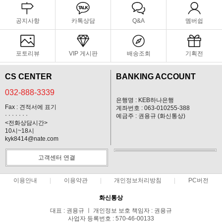
공지사항
카톡상담
Q&A
멤버쉽
포토리뷰
VIP 게시판
배송조회
기획전
CS CENTER
BANKING ACCOUNT
032-888-3339
은행명 : KEB하나은행
Fax : 견적서에 표기
계좌번호 : 063-010255-388
· · · · · · ·
예금주 : 권용규 (화신통상)
<전화상담시간>
10시~18시
kyk8414@nate.com
고객센터 연결
이용안내
이용약관
개인정보처리방침
PC버전
화신통상
대표 : 권용규 ㅣ 개인정보 보호 책임자 : 권용규
사업자 등록번호 : 570-46-00133