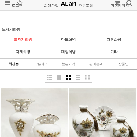
ALart
로그인
회원가입
주문조회
마이페이지
도자기화병
도자기화병
마블화병
라탄화병
자개화병
대형화병
기타
최신순
낮은가격
높은가격
판매순위
상품명