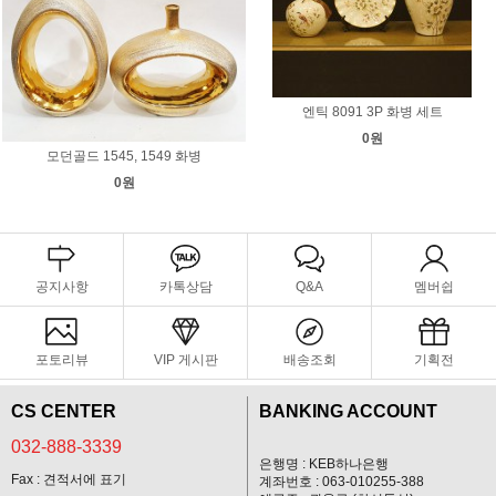
엔틱 8091 3P 화병 세트
0원
모던골드 1545, 1549 화병
0원
공지사항
카톡상담
Q&A
멤버쉽
포토리뷰
VIP 게시판
배송조회
기획전
CS CENTER
BANKING ACCOUNT
032-888-3339
은행명 : KEB하나은행
Fax : 견적서에 표기
계좌번호 : 063-010255-388