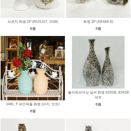
브로치 화병 2P (RUI1107, 1108)
화병 3P (XR468-6)
0원
0원
플라워피어싱 실버 화병 829SB, 834SB
세트
348L, F 파인애플 화병 (피치, 민트)
0원
0원