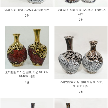
쉬리 실버 화병 302SB, 303SB 세트
크랙 백조 실버 화병 1208CS, 1206CS
세트
0원
0원
오리엔탈피어싱 골드 화병 915GR,
914GR 세트
오리엔탈피어싱 실버 화병 915SB,
0원
914SB 세트
0원