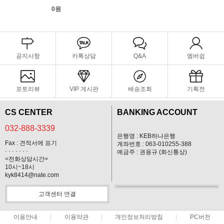
0원
공지사항
카톡상담
Q&A
멤버쉽
포토리뷰
VIP 게시판
배송조회
기획전
CS CENTER
BANKING ACCOUNT
032-888-3339
은행명 : KEB하나은행
Fax : 견적서에 표기
계좌번호 : 063-010255-388
· · · · · · ·
예금주 : 권용규 (화신통상)
<전화상담시간>
10시~18시
kyk8414@nate.com
고객센터 연결
이용안내
이용약관
개인정보처리방침
PC버전