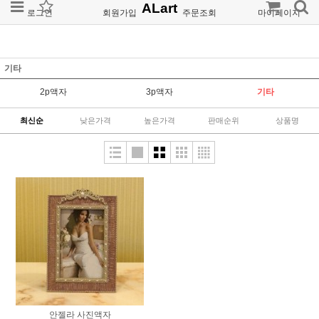
ALart
로그인
회원가입
주문조회
마이페이지
기타
2p액자
3p액자
기타
최신순
낮은가격
높은가격
판매순위
상품명
안젤라 사진액자