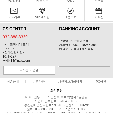
공지사항
카톡상담
Q&A
멤버쉽
포토리뷰
VIP 게시판
배송조회
기획전
CS CENTER
BANKING ACCOUNT
032-888-3339
은행명 : KEB하나은행
Fax : 견적서에 표기
계좌번호 : 063-010255-388
· · · · · · ·
예금주 : 권용규 (화신통상)
<전화상담시간>
10시~18시
kyk8414@nate.com
고객센터 연결
이용안내
이용약관
개인정보처리방침
PC버전
화신통상
대표 : 권용규 ㅣ 개인정보 보호 책임자 : 권용규
사업자 등록번호 : 570-46-00133
통신판매업신고번호 : 제 2016-인천서구-0032호
전화 : 032-888-3339 ㅣ 팩스 : 견적서에 표기